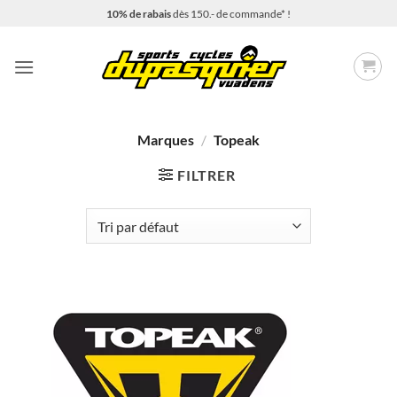
Passer
10% de rabais
dès 150.- de commande* !
au
contenu
Marques
/
Topeak
FILTRER