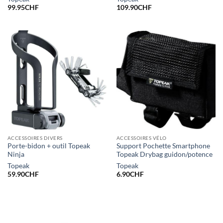
99.95
CHF
109.90
CHF
ACCESSOIRES DIVERS
ACCESSOIRES VÉLO
Porte-bidon + outil Topeak
Support Pochette Smartphone
Ninja
Topeak Drybag guidon/potence
Topeak
Topeak
59.90
CHF
6.90
CHF