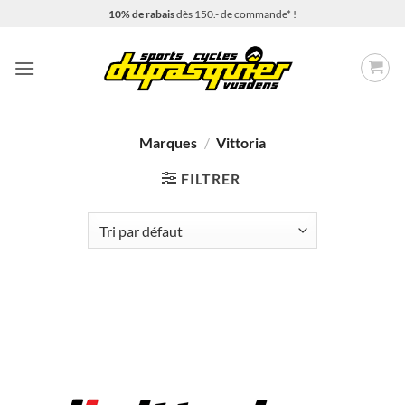
Passer
10% de rabais
dès 150.- de commande* !
au
contenu
Marques
/
Vittoria
FILTRER