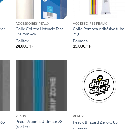
ACCESSOIRES PEAUX
ACCESSOIRES PEAUX
x de
Colle Colltex Hotmelt Tape
Colle Pomoca Adhésive tube
150mm 4m
75g
Colltex
Pomoca
24.00
CHF
15.00
CHF
PEAUX
PEAUX
Peaux Atomic Ultimate 78
 65
Peaux Blizzard Zero G 85
(rocker)
Blizzard