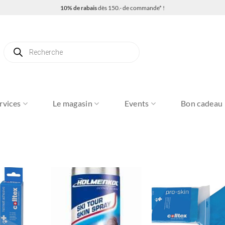
10% de rabais
dès 150.- de commande* !
Recherche
de
produits
rvices
Le magasin
Events
Bon cadeau