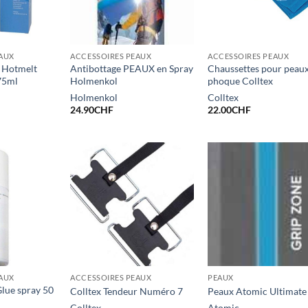
EAUX
ACCESSOIRES PEAUX
ACCESSOIRES PEAUX
x Hotmelt
Antibottage PEAUX en Spray
Chaussettes pour peau
75ml
Holmenkol
phoque Colltex
Holmenkol
Colltex
24.90
CHF
22.00
CHF
EAUX
ACCESSOIRES PEAUX
PEAUX
lue spray 50
Colltex Tendeur Numéro 7
Peaux Atomic Ultimate
Colltex
Atomic