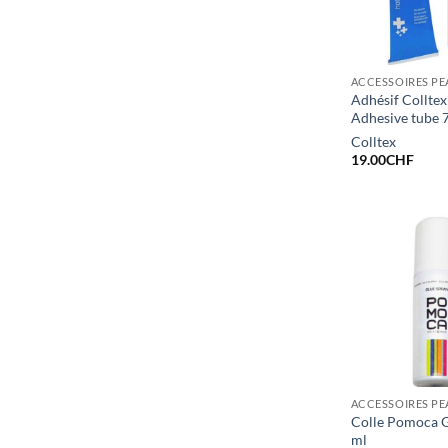
ACCESSOIRES P
Adhésif Collte
Adhesive tube 
Colltex
19.00
CHF
ACCESSOIRES P
Colle Pomoca G
ml