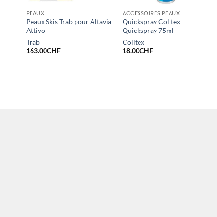
PEAUX
ACCESSOIRES PEAUX
Peaux Skis Trab pour Altavia
Quickspray Colltex
e
Attivo
Quickspray 75ml
Trab
Colltex
163.00
CHF
18.00
CHF