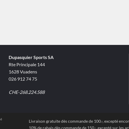
Dupasquier Sports SA
Rte Principale 144
1628 Vuadens
026 912 74 75
CHE-268.224.588
té
Livraison gratuite dès commande de 100.-, excepté enc
10% de rabais dès commande de 150.-, excepté sur les art