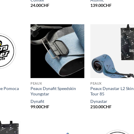
24.00
CHF
139.00
CHF
PEAUX
PEAUX
ue Pomoca
Peaux Dynafit Speedskin
Peaux Dynastar L2 Ski
Youngstar
Tour 85
Dynafit
Dynastar
99.00
CHF
210.00
CHF