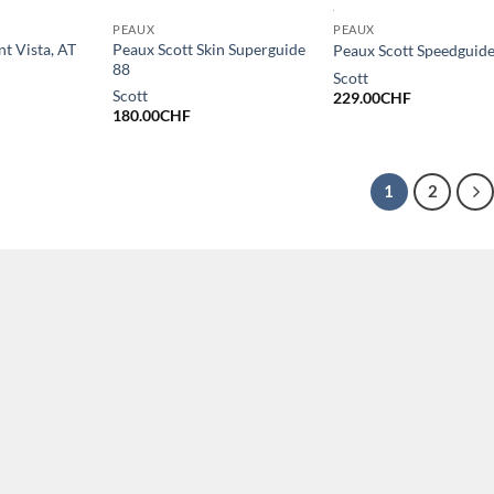
PEAUX
PEAUX
 Vista, AT
Peaux Scott Skin Superguide
Peaux Scott Speedguid
88
Scott
Scott
229.00
CHF
180.00
CHF
1
2