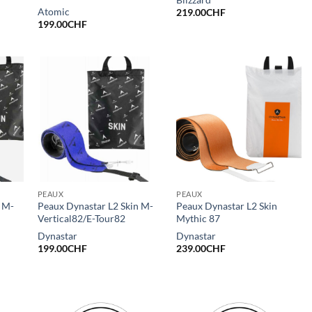
Atomic
219.00
CHF
199.00
CHF
PEAUX
PEAUX
n M-
Peaux Dynastar L2 Skin M-
Peaux Dynastar L2 Skin
Vertical82/E-Tour82
Mythic 87
Dynastar
Dynastar
199.00
CHF
239.00
CHF