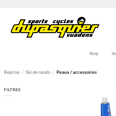
Passer
au
contenu
Shop
Se
Reprise
/
Ski de rando
/
Peaux / accessoires
FILTRES