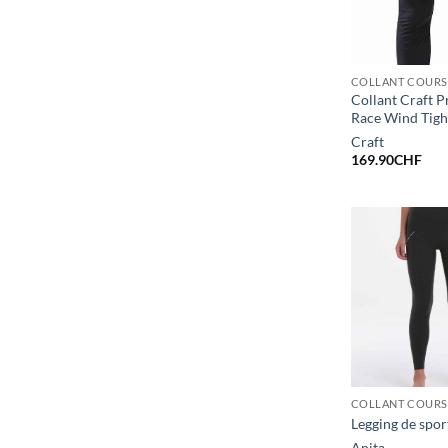
Collant Craft P
Race Wind Tig
Craft
169.90
CHF
Legging de spor
Anita