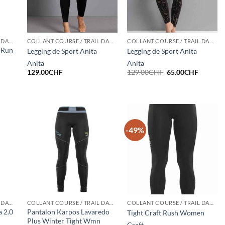
COLLANT COURSE / TRAIL DAMES HIVER
COLLANT COURSE / TRAIL DAMES HIVER
COLLANT COURSE / TRAIL DAMES HIVER
C Run
Legging de Sport Anita
Legging de Sport Anita
Anita
Anita
Le
Le
129.00
CHF
129.00
CHF
65.00
CHF
prix
prix
initial
actuel
était :
est :
129.00CHF.
65.00CH
-49%
COLLANT COURSE / TRAIL DAMES HIVER
COLLANT COURSE / TRAIL DAMES HIVER
COLLANT COURSE / TRAIL DAMES HIVER
 2.0
Pantalon Karpos Lavaredo
Tight Craft Rush Women
Plus Winter Tight Wmn
Craft