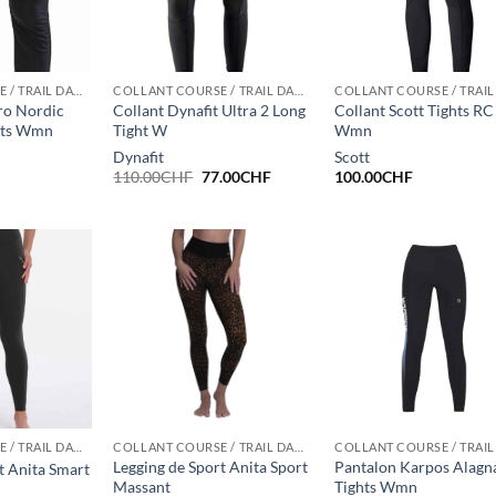
COLLANT COURSE / TRAIL DAMES HIVER
COLLANT COURSE / TRAIL DAMES HIVER
ro Nordic
Collant Dynafit Ultra 2 Long
Collant Scott Tights R
hts Wmn
Tight W
Wmn
Dynafit
Scott
Le
Le
110.00
CHF
77.00
CHF
100.00
CHF
prix
prix
initial
actuel
était :
est :
110.00CHF.
77.00CHF.
COLLANT COURSE / TRAIL DAMES HIVER
COLLANT COURSE / TRAIL DAMES HIVER
Legging de Sport Anita Sport
Pantalon Karpos Alagna
t Anita Smart
Massant
Tights Wmn