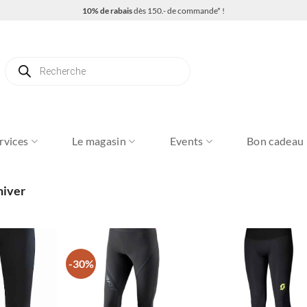
10% de rabais
dès 150.- de commande* !
Recherche
de
produits
rvices
Le magasin
Events
Bon cadeau
hiver
-30%