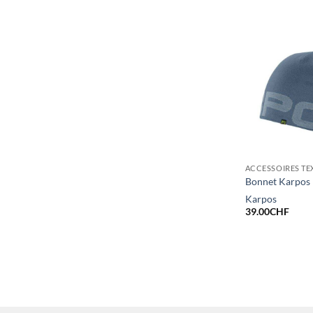
initi
était
35.
ACCESSOIRES TE
Bonnet Karpos 
Karpos
39.00
CHF