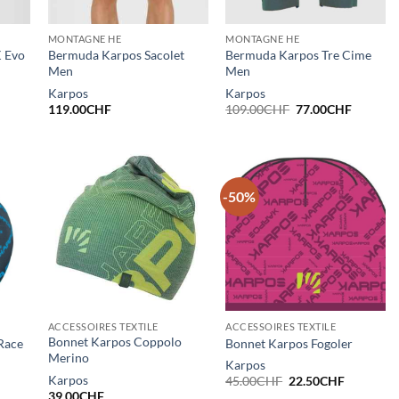
MONTAGNE HE
MONTAGNE HE
 Evo
Bermuda Karpos Sacolet
Bermuda Karpos Tre Cime
Men
Men
Karpos
Karpos
Le
Le
119.00
CHF
109.00
CHF
77.00
CHF
prix
prix
initial
actuel
était :
est :
109.00CHF.
77.00CH
-50%
ACCESSOIRES TEXTILE
ACCESSOIRES TEXTILE
Bonnet Karpos Coppolo
Race
Bonnet Karpos Fogoler
Merino
Karpos
Karpos
Le
Le
45.00
CHF
22.50
CHF
prix
prix
39.00
CHF