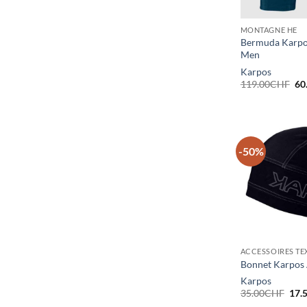
MONTAGNE HE
Bermuda Karpo
Men
Karpos
Le
119.00
CHF
60
pri
ini
éta
11
-50%
ACCESSOIRES TE
Bonnet Karpos
Karpos
Le
35.00
CHF
17.
prix