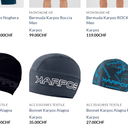
MONTAGNE HE
MONTAGNE HE
s Noghera
Bermuda Karpos Roccia
Bermuda Karpos ROCK
Men
Men
Karpos
Karpos
Le
.00
CHF
99.00
CHF
119.00
CHF
x
prix
tial
actuel
it :
est :
9.00CHF.
60.00CHF.
XTILE
ACCESSOIRES TEXTILE
ACCESSOIRES TEXTILE
 Alagna
Bonnet Karpos Alagna
Bonnet Karpos Alagna 
Karpos
Karpos
Le
50
CHF
35.00
CHF
27.00
CHF
prix