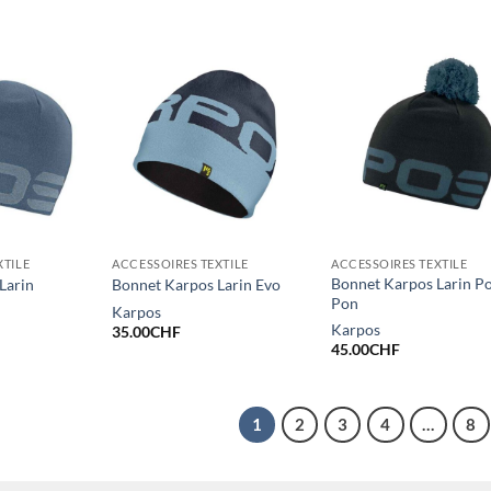
al
actuel
 :
est :
00CHF.
17.50CHF.
XTILE
ACCESSOIRES TEXTILE
ACCESSOIRES TEXTILE
Bonnet Karpos Larin P
Larin
Bonnet Karpos Larin Evo
Pon
Karpos
Karpos
35.00
CHF
45.00
CHF
1
2
3
4
…
8