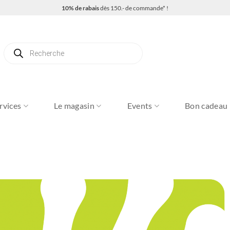
10% de rabais
dès 150.- de commande* !
Recherche
de
produits
rvices
Le magasin
Events
Bon cadeau