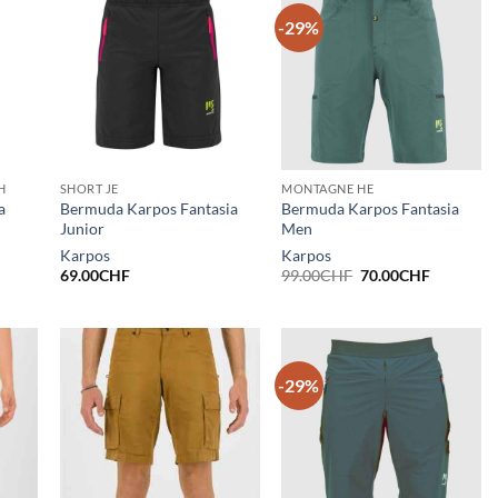
-29%
H
SHORT JE
MONTAGNE HE
a
Bermuda Karpos Fantasia
Bermuda Karpos Fantasia
Junior
Men
Karpos
Karpos
Le
Le
69.00
CHF
99.00
CHF
70.00
CHF
prix
prix
initial
actuel
était :
est :
99.00CHF.
70.00CHF
-29%