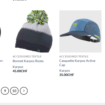
initial
actuel
était :
est :
45.00CHF.
22.50CHF
ACCESSOIRES TEXTILE
ACCESSOIRES TEXTILE
on-
Casquette Karpos Active
Bonnet Karpos Rozes
Cap
Karpos
Karpos
45.00
CHF
35.00
CHF
9
10