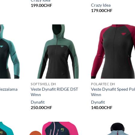
Crazy Idea
199.00
CHF
179.00
CHF
SOFTSHELL DH
POLARTEC DH
Mezzalama
Veste Dynafit RIDGE DST
Veste Dynafit Speed Po
Wmn
Wmn
Dynafit
Dynafit
250.00
CHF
140.00
CHF