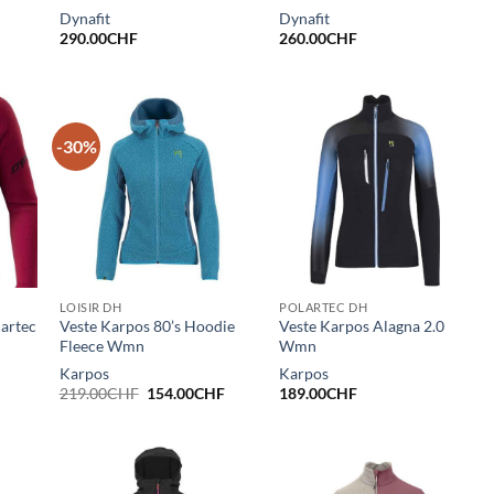
Dynafit
Dynafit
290.00
CHF
260.00
CHF
-30%
LOISIR DH
POLARTEC DH
lartec
Veste Karpos 80’s Hoodie
Veste Karpos Alagna 2.0
Fleece Wmn
Wmn
Karpos
Karpos
Le
Le
219.00
CHF
154.00
CHF
189.00
CHF
prix
prix
initial
actuel
était :
est :
219.00CHF.
154.00CHF.