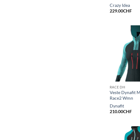
Crazy Idea
229.00
CHF
RACE DH
Veste Dynafit 
Race2 Wmn
Dynafit
210.00
CHF