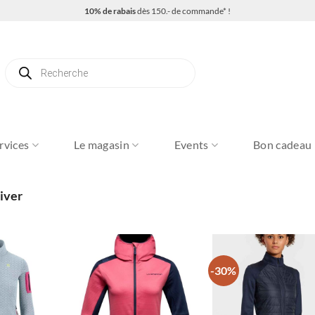
10% de rabais
dès 150.- de commande* !
Recherche
de
produits
rvices
Le magasin
Events
Bon cadeau
iver
-30%