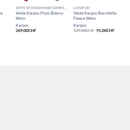
VESTE DE RANDONNÉE DAMES HIVER
LOISIR DH
le
Veste Karpos Pizzo Bianco
Veste Karpos Rocchetta
Wmn
Fleece Wmn
Karpos
Karpos
Le
Le
269.00
CHF
129.00
CHF
91.00
CHF
prix
prix
initial
actuel
était :
est :
129.00CHF.
91.00CH