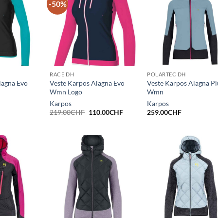
-50%
RACE DH
POLARTEC DH
lagna Evo
Veste Karpos Alagna Evo
Veste Karpos Alagna Pl
Wmn Logo
Wmn
Karpos
Karpos
Le
Le
219.00
CHF
110.00
CHF
259.00
CHF
prix
prix
initial
actuel
était :
est :
219.00CHF.
110.00CHF.