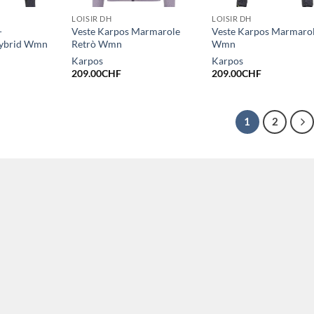
LOISIR DH
LOISIR DH
-
Veste Karpos Marmarole
Veste Karpos Marmaro
Hybrid Wmn
Retrò Wmn
Wmn
Karpos
Karpos
209.00
CHF
209.00
CHF
1
2