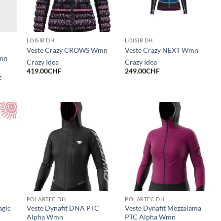
LOISIR DH
LOISIR DH
Veste Crazy CROWS Wmn
Veste Crazy NEXT Wmn
Wmn
Crazy Idea
Crazy Idea
419.00
CHF
249.00
CHF
Le
F
prix
actuel
est :
.
189.00CHF.
POLARTEC DH
POLARTEC DH
agic
Veste Dynafit DNA PTC
Veste Dynafit Mezzalama
Alpha Wmn
PTC Alpha Wmn