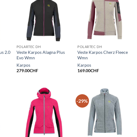
POLARTEC DH
POLARTEC DH
us 2.0
Veste Karpos Alagna Plus
Veste Karpos Cherz Fleece
Evo Wmn
Wmn
Karpos
Karpos
279.00
CHF
169.00
CHF
-29%