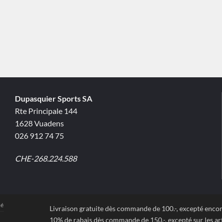
Dupasquier Sports SA
Rte Principale 144
1628 Vuadens
026 912 74 75
CHE-268.224.588
té
Livraison gratuite dès commande de 100.-, excepté enc
10% de rabais dès commande de 150.-, excepté sur les art