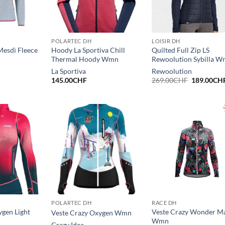
POLARTEC DH
LOISIR DH
Mesdì Fleece
Hoody La Sportiva Chill
Quilted Full Zip LS
Thermal Hoody Wmn
Rewoolution Sybilla 
La Sportiva
Rewoolution
Le
145.00
CHF
269.00
CHF
189.00
CH
prix
initial
était :
269.00CHF
POLARTEC DH
RACE DH
ygen Light
Veste Crazy Wonder M
Veste Crazy Oxygen Wmn
Wmn
Crazy Idea