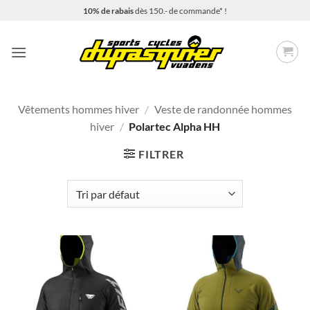
Passer
10% de rabais
dès 150.- de commande* !
au
contenu
Vêtements hommes hiver
/
Veste de randonnée hommes
hiver
/
Polartec Alpha HH
FILTRER