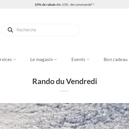
10% de rabais
dès 150.- de commande* !
Recherche
de
produits
rvices
Le magasin
Events
Bon cadeau
Rando du Vendredi