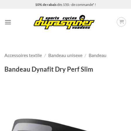
Passer
10% de rabais
dès 150.- de commande* !
au
contenu
Accessoires textile
/
Bandeau unisexe
/
Bandeau
Bandeau Dynafit Dry Perf Slim