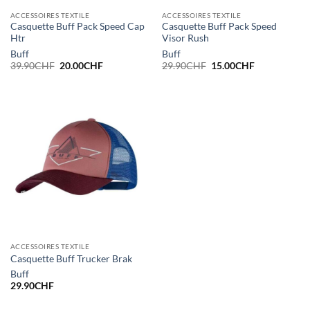
ACCESSOIRES TEXTILE
ACCESSOIRES TEXTILE
Casquette Buff Pack Speed Cap
Casquette Buff Pack Speed
Htr
Visor Rush
Buff
Buff
Le
Le
Le
Le
39.90
CHF
20.00
CHF
29.90
CHF
15.00
CHF
prix
prix
prix
prix
initial
actuel
initial
actuel
était :
est :
était :
est :
39.90CHF.
20.00CHF.
29.90CHF.
15.00CHF.
ACCESSOIRES TEXTILE
Casquette Buff Trucker Brak
Buff
29.90
CHF