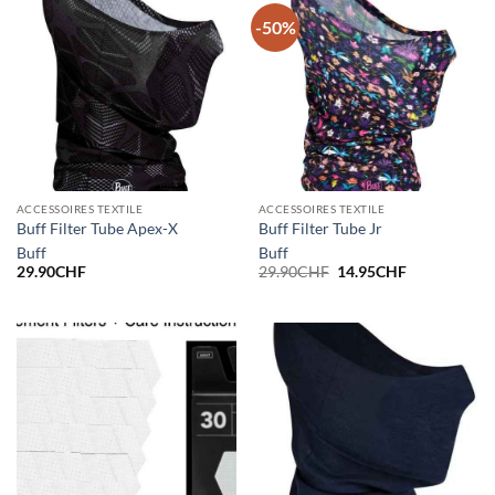
-50%
ACCESSOIRES TEXTILE
ACCESSOIRES TEXTILE
Buff Filter Tube Apex-X
Buff Filter Tube Jr
Buff
Buff
Le
Le
29.90
CHF
29.90
CHF
14.95
CHF
prix
prix
initial
actuel
était :
est :
29.90CHF.
14.95CHF.