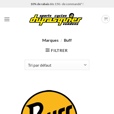
Passer
10% de rabais
dès 150.- de commande* !
au
contenu
Marques
/
Buff
FILTRER