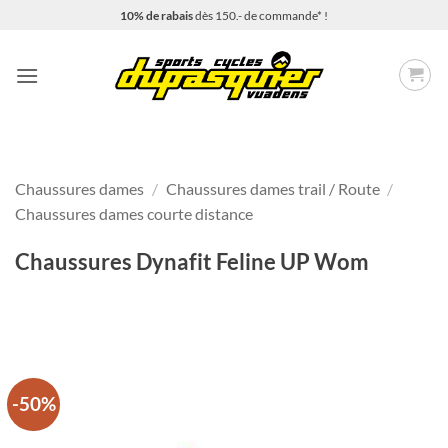
Passer
10% de rabais
dès 150.- de commande* !
au
contenu
Chaussures dames
/
Chaussures dames trail / Route
/
Chaussures dames courte distance
Chaussures Dynafit Feline UP Wom
-50%