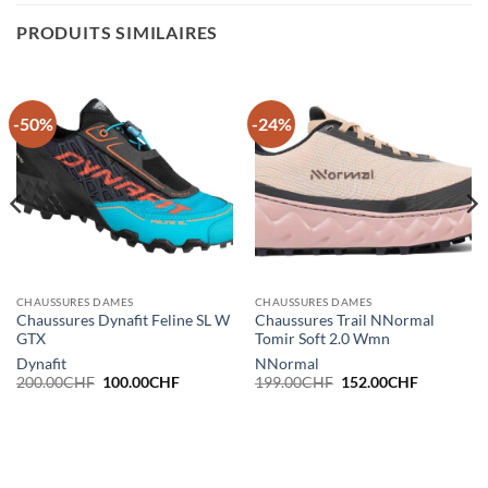
PRODUITS SIMILAIRES
-50%
-24%
CHAUSSURES DAMES
CHAUSSURES DAMES
Chaussures Dynafit Feline SL W
Chaussures Trail NNormal
GTX
Tomir Soft 2.0 Wmn
Dynafit
NNormal
Le
Le
Le
Le
200.00
CHF
100.00
CHF
199.00
CHF
152.00
CHF
prix
prix
prix
prix
initial
actuel
initial
actuel
était :
est :
était :
est :
.
200.00CHF.
100.00CHF.
199.00CHF.
152.00CH