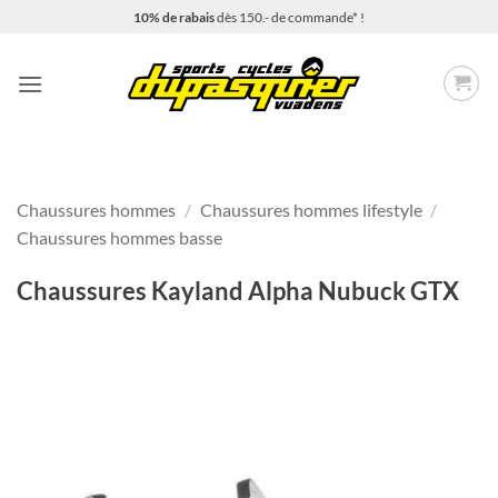
Passer
10% de rabais
dès 150.- de commande* !
au
contenu
Chaussures hommes
/
Chaussures hommes lifestyle
/
Chaussures hommes basse
Chaussures Kayland Alpha Nubuck GTX