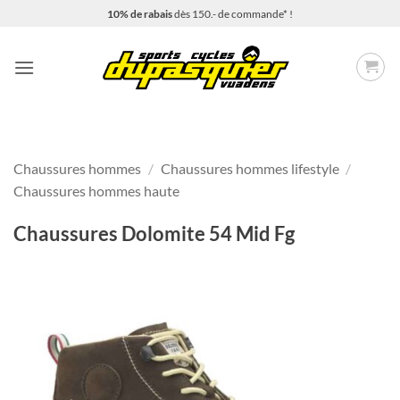
Passer
10% de rabais
dès 150.- de commande* !
au
contenu
Chaussures hommes
/
Chaussures hommes lifestyle
/
Chaussures hommes haute
Chaussures Dolomite 54 Mid Fg