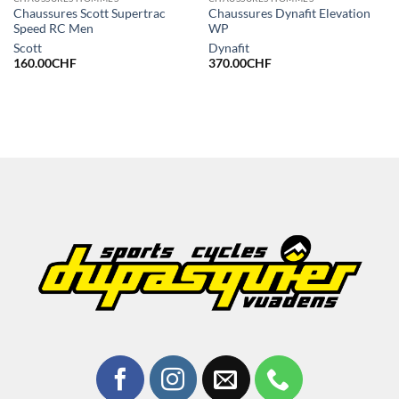
Chaussures Scott Supertrac
Chaussures Dynafit Elevation
Speed RC Men
WP
Scott
Dynafit
160.00
CHF
370.00
CHF
HF.