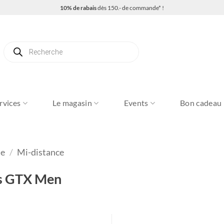
10% de rabais
dès 150.- de commande* !
Recherche
de
produits
rvices
Le magasin
Events
Bon cadeau
te
/
Mi-distance
ss GTX Men