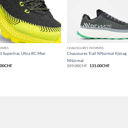
MMES
CHAUSSURES HOMMES
t Supertrac Ultra RC Men
Chaussures Trail NNormal Kjerag
NNormal
Le
Le
Le
.00
CHF
229.00
CHF
131.00
CHF
x
prix
prix
prix
ial
actuel
initial
actuel
t :
est :
était :
est :
0.00CHF.
90.00CHF.
229.00CHF.
131.00CH