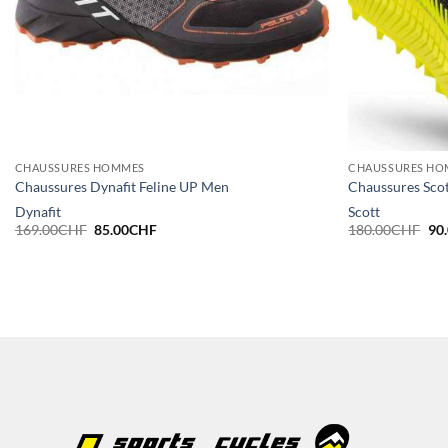
CHAUSSURES HOMMES
CHAUSSURES HO
Chaussures Dynafit Feline UP Men
Chaussures Scot
Dynafit
Scott
Le
Le
Le
169.00
CHF
85.00
CHF
180.00
CHF
90
prix
prix
pri
initial
actuel
init
était :
est :
étai
169.00CHF.
85.00CHF.
18