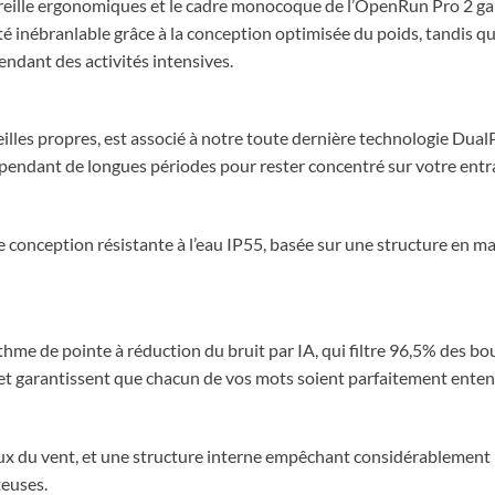
reille ergonomiques et le cadre monocoque de l’OpenRun Pro 2 gara
é inébranlable grâce à la conception optimisée du poids, tandis que
ndant des activités intensives.
reilles propres, est associé à notre toute dernière technologie Dua
 pendant de longues périodes pour rester concentré sur votre ent
Une conception résistante à l’eau IP55, basée sur une structure e
orithme de pointe à réduction du bruit par IA, qui filtre 96,5% d
 et garantissent que chacun de vos mots soient parfaitement entendu
lux du vent, et une structure interne empêchant considérablement 
teuses.