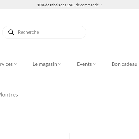
10% de rabais
dès 150.- de commande* !
Recherche
de
produits
rvices
Le magasin
Events
Bon cadeau
Montres