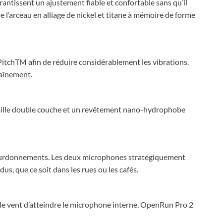
ntissent un ajustement fiable et confortable sans qu’il
 l’arceau en alliage de nickel et titane à mémoire de forme
lPitchTM afin de réduire considérablement les vibrations.
raînement.
n maille double couche et un revêtement nano-hydrophobe
es bourdonnements. Les deux microphones stratégiquement
s, que ce soit dans les rues ou les cafés.
le vent d’atteindre le microphone interne, OpenRun Pro 2