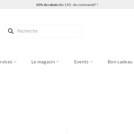
10% de rabais
dès 150.- de commande* !
Recherche
de
produits
rvices
Le magasin
Events
Bon cadeau
o