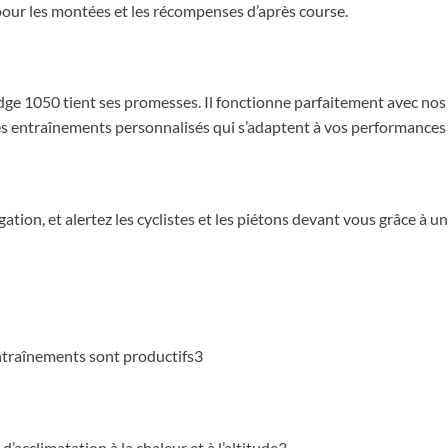
 pour les montées et les récompenses d’après course.
dge 1050 tient ses promesses. Il fonctionne parfaitement avec n
s entraînements personnalisés qui s’adaptent à vos performances 
tion, et alertez les cyclistes et les piétons devant vous grâce à un
entraînements sont productifs3
cclimatation à la chaleur et à l’altitude3.