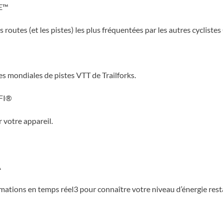
E™
s routes (et les pistes) les plus fréquentées par les autres cycliste
s mondiales de pistes VTT de Trailforks.
FI®
 votre appareil.
A
ations en temps réel3 pour connaître votre niveau d’énergie rest