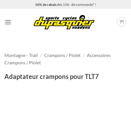
Passer
10% de rabais
dès 150.- de commande* !
au
contenu
Montagne - Trail
/
Crampons / Piolet
/
Accessoires
Crampons / Piolet
Adaptateur crampons pour TLT7