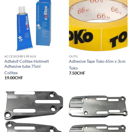
ACCESSOIRES PEAUX
OUTIL
Adhésif Colltex Hotmelt
Adhesive Tape Toko 65m x 3cm
Adhesive tube 75ml
Toko
Colltex
7.50
CHF
19.00
CHF