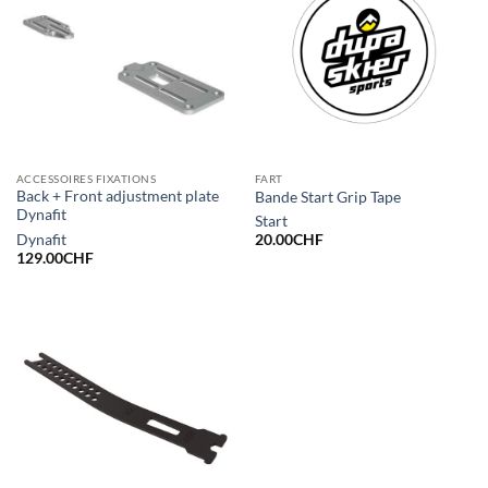
ACCESSOIRES FIXATIONS
FART
Back + Front adjustment plate
Bande Start Grip Tape
Dynafit
Start
Dynafit
20.00
CHF
129.00
CHF