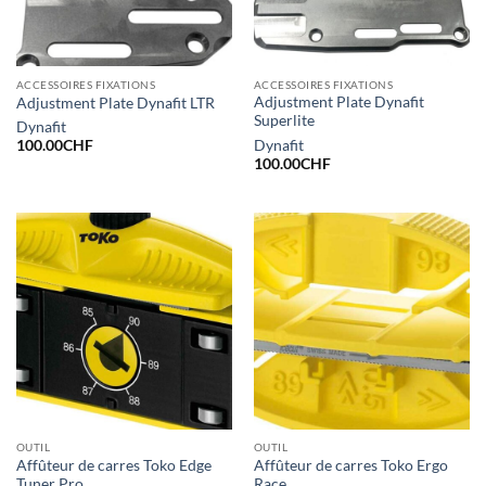
ACCESSOIRES FIXATIONS
ACCESSOIRES FIXATIONS
Adjustment Plate Dynafit
Adjustment Plate Dynafit LTR
Superlite
Dynafit
Dynafit
100.00
CHF
100.00
CHF
OUTIL
OUTIL
Affûteur de carres Toko Edge
Affûteur de carres Toko Ergo
Tuner Pro
Race