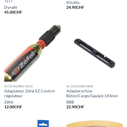
TLT7
Klickfix
Dynafit
24.90
CHF
45.00
CHF
ACCESSOIRES VÉLO
ACCESSOIRES BIKE
Adaptateur Zefal EZ Control
Adapterschine
régulateur
Bidon/Cargo/Gepäck 143mm
Zéfal
BBB
12.00
CHF
22.90
CHF