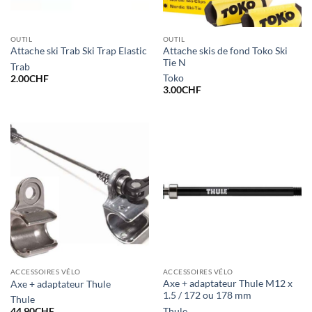
OUTIL
OUTIL
Attache skis de fond Toko Ski
Attache ski Trab Ski Trap Elastic
Tie N
Trab
Toko
2.00
CHF
3.00
CHF
ACCESSOIRES VÉLO
ACCESSOIRES VÉLO
Axe + adaptateur Thule M12 x
Axe + adaptateur Thule
1.5 / 172 ou 178 mm
Thule
Thule
44.90
CHF