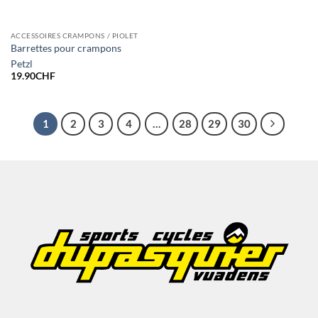
ACCESSOIRES CRAMPONS / PIOLET
Barrettes pour crampons
Petzl
19.90
CHF
1
2
3
4
…
28
29
30