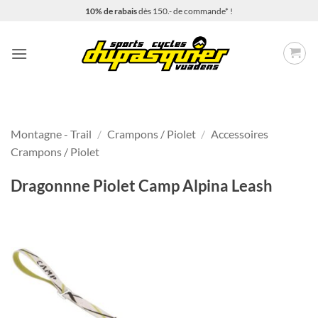
Passer
10% de rabais
dès 150.- de commande* !
au
contenu
Montagne - Trail
/
Crampons / Piolet
/
Accessoires
Crampons / Piolet
Dragonnne Piolet Camp Alpina Leash