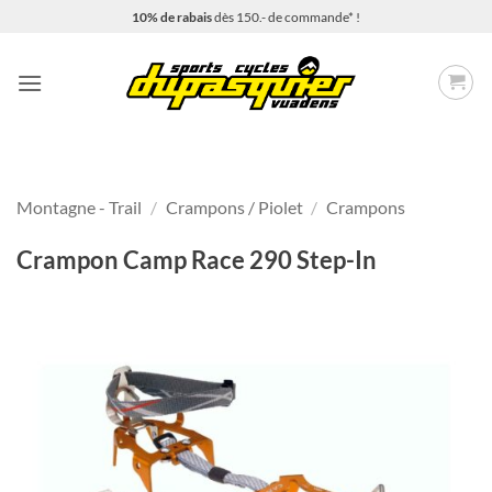
Passer
10% de rabais
dès 150.- de commande* !
au
contenu
Montagne - Trail
/
Crampons / Piolet
/
Crampons
Crampon Camp Race 290 Step-In