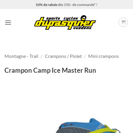
Passer
10% de rabais
dès 150.- de commande* !
au
contenu
Montagne - Trail
/
Crampons / Piolet
/
Mini crampons
Crampon Camp Ice Master Run