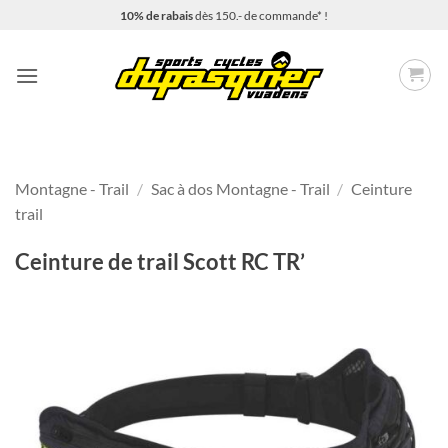
Passer
10% de rabais
dès 150.- de commande* !
au
contenu
Montagne - Trail
/
Sac à dos Montagne - Trail
/
Ceinture
trail
Ceinture de trail Scott RC TR’