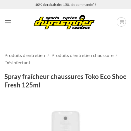
Passer
10% de rabais
dès 150.- de commande* !
au
contenu
Produits d'entretien
/
Produits d'entretien chaussure
/
Désinfectant
Spray fraîcheur chaussures Toko Eco Shoe
Fresh 125ml