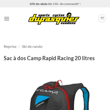
Passer
10% de rabais
dès 150.- de commande* !
au
contenu
Reprise
/
Ski de rando
Sac à dos Camp Rapid Racing 20 litres