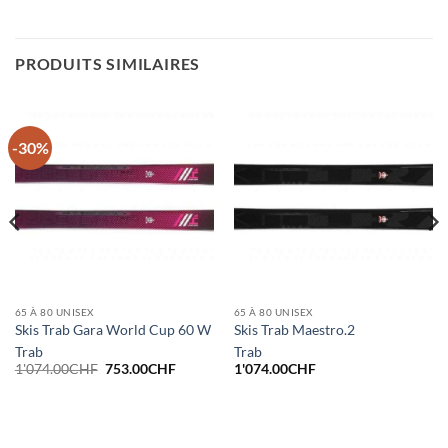
PRODUITS SIMILAIRES
-30%
65 À 80 UNISEX
65 À 80 UNISEX
Skis Trab Gara World Cup 60 W
Skis Trab Maestro.2
Trab
Trab
Le
Le
1'074.00
CHF
753.00
CHF
1'074.00
CHF
prix
prix
initial
actuel
était :
est :
1'074.00CHF.
753.00CHF.