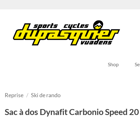
Passer
au
contenu
Shop
Se
Reprise
/
Ski de rando
Sac à dos Dynafit Carbonio Speed 20