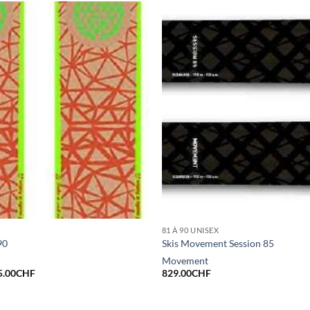
81 À 90 UNISEX
90
Skis Movement Session 85
Movement
Le
5.00
CHF
829.00
CHF
x
prix
ial
actuel
t :
est :