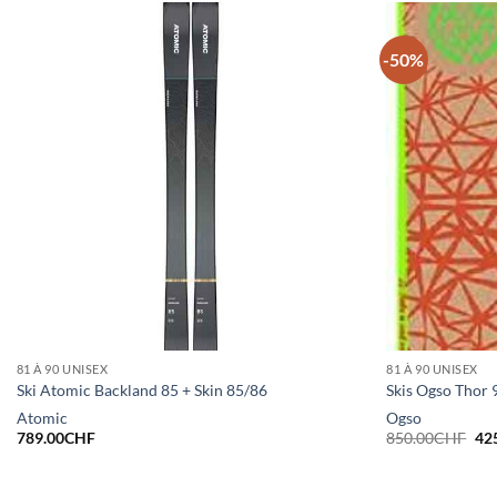
-50%
81 À 90 UNISEX
81 À 90 UNISEX
Ski Atomic Backland 85 + Skin 85/86
Skis Ogso Thor 
Atomic
Ogso
Le
789.00
CHF
850.00
CHF
42
pri
init
étai