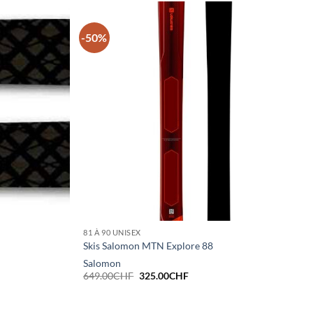
-50%
81 À 90 UNISEX
Skis Salomon MTN Explore 88
Salomon
Le
Le
649.00
CHF
325.00
CHF
prix
prix
initial
actuel
était :
est :