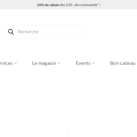
10% de rabais
dès 150.- de commande* !
Recherche
de
produits
rvices
Le magasin
Events
Bon cadeau