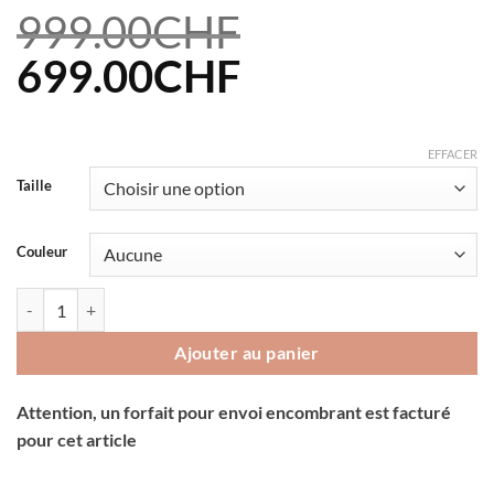
999.00
CHF
Le
Le
699.00
CHF
prix
prix
initial
actuel
EFFACER
Taille
était :
est :
999.00CHF.
699.00CHF.
Couleur
quantité de Skis Movement Fast 77
Ajouter au panier
Attention, un forfait pour envoi encombrant est facturé
pour cet article