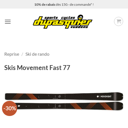
Passer
10% de rabais
dès 150.- de commande* !
au
contenu
Reprise
/
Ski de rando
Skis Movement Fast 77
-30%