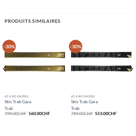
PRODUITS SIMILAIRES
-30%
-30%
65 À 80 UNISEX
65 À 80 UNISEX
Skis Trab Gara
Skis Trab Gara
Trab
Trab
Le
Le
Le
Le
799.00
CHF
560.00
CHF
789.00
CHF
553.00
CHF
prix
prix
prix
prix
initial
actuel
initial
actuel
était :
est :
était :
est :
799.00CHF.
560.00CHF.
789.00CHF.
553.00CH