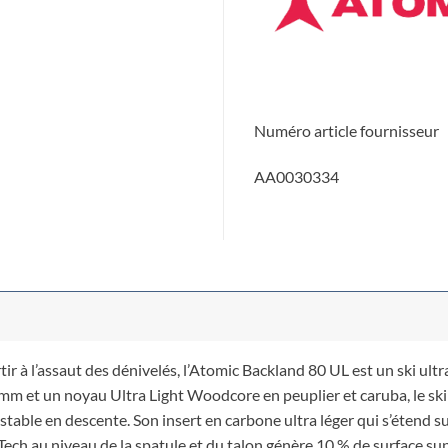
Numéro article fournisseur
AA0030334
 à l’assaut des dénivelés, l’Atomic Backland 80 UL est un ski ultral
 et un noyau Ultra Light Woodcore en peuplier et caruba, le ski o
t stable en descente. Son insert en carbone ultra léger qui s’étend
Tech au niveau de la spatule et du talon génère 10 % de surface su