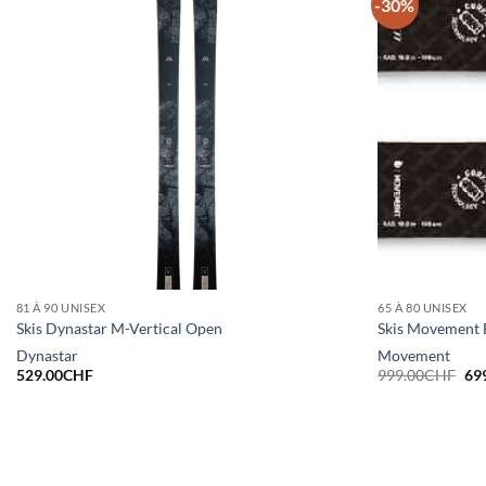
-30%
81 À 90 UNISEX
65 À 80 UNISEX
Skis Dynastar M-Vertical Open
Skis Movement 
Dynastar
Movement
Le
529.00
CHF
999.00
CHF
69
pri
init
étai
99