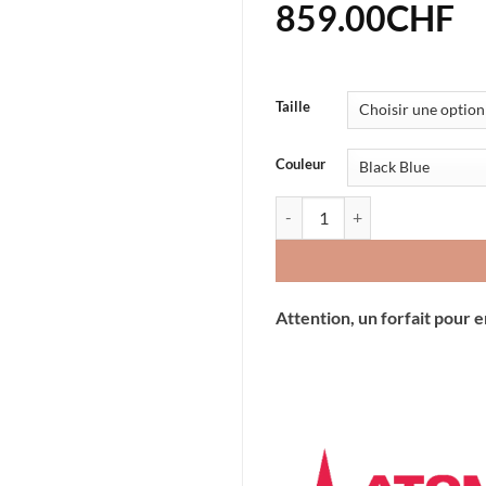
859.00
CHF
Taille
Couleur
quantité de Ski Atomic N Back
Attention, un forfait pour 