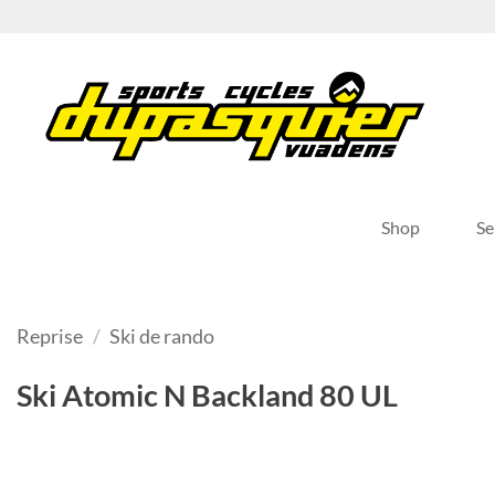
Passer
au
contenu
Shop
Se
Reprise
/
Ski de rando
Ski Atomic N Backland 80 UL