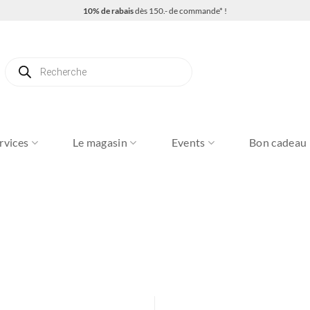
10% de rabais
dès 150.- de commande* !
Recherche
de
produits
rvices
Le magasin
Events
Bon cadeau