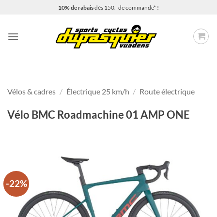
Passer
10% de rabais
dès 150.- de commande* !
au
contenu
Vélos & cadres
/
Électrique 25 km/h
/
Route électrique
Vélo BMC Roadmachine 01 AMP ONE
-22%