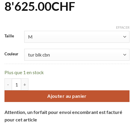
Le
Le
8'625.00
CHF
prix
prix
initial
actuel
EFFACER
Taille
était :
est :
11'499.00CHF.
8'625.00C
Couleur
Plus que 1 en stock
quantité de Vélo BMC Fourstroke 01 One
Ajouter au panier
Attention, un forfait pour envoi encombrant est facturé
pour cet article