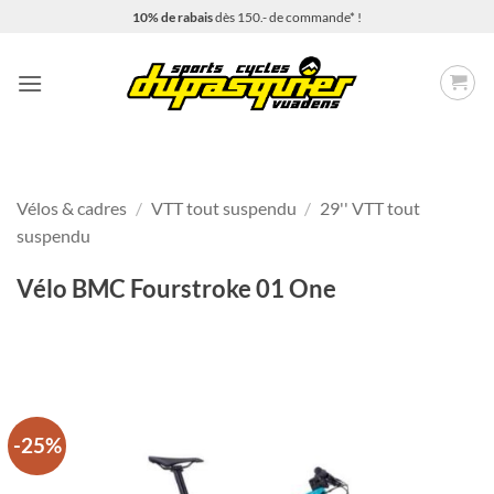
Passer
10% de rabais
dès 150.- de commande* !
au
contenu
Vélos & cadres
/
VTT tout suspendu
/
29'' VTT tout
suspendu
Vélo BMC Fourstroke 01 One
-25%