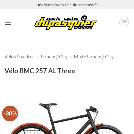
Passer
10% de rabais
dès 150.- de commande* !
au
contenu
Vélos & cadres
/
Urbain / City
/
Mixte Urbain / City
Vélo BMC 257 AL Three
-30%