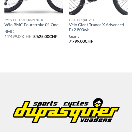
29'' VTT TOUT SUSPENDU
ÉLECTRIQUE VTT
Vélo Giant Trance X Advanced
Vélo BMC Fourstroke 01 One
E+2 800wh
BMC
Le
Le
Giant
11'499.00
CHF
8'625.00
CHF
prix
prix
7'799.00
CHF
initial
actuel
était :
est :
11'499.00CHF.
8'625.00CHF.