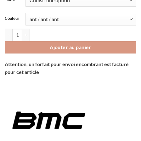
était :
est :
1'699.00CHF.
1'190.00C
Couleur
quantité de Vélo BMC 257 AL Three
Ajouter au panier
Attention, un forfait pour envoi encombrant est facturé
pour cet article