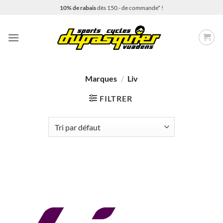
Passer
10% de rabais
dès 150.- de commande* !
au
contenu
Marques
/
Liv
FILTRER