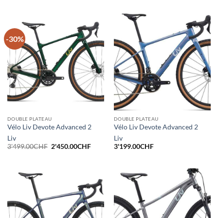
-30%
DOUBLE PLATEAU
DOUBLE PLATEAU
Vélo Liv Devote Advanced 2
Vélo Liv Devote Advanced 2
Liv
Liv
Le
Le
3'499.00
CHF
2'450.00
CHF
3'199.00
CHF
prix
prix
initial
actuel
était :
est :
3'499.00CHF.
2'450.00CHF.