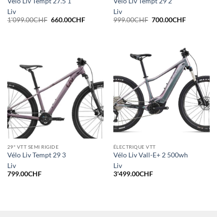
Vélo Liv Tempt 27.5 1
Vélo Liv Tempt 29 2
Liv
Liv
Le
Le
Le
Le
1'099.00
CHF
660.00
CHF
999.00
CHF
700.00
CHF
prix
prix
prix
prix
initial
actuel
initial
actuel
était :
est :
était :
est :
1'099.00CHF.
660.00CHF.
999.00CHF.
700.00CH
29" VTT SEMI RIGIDE
ÉLECTRIQUE VTT
Vélo Liv Tempt 29 3
Vélo Liv Vall-E+ 2 500wh
Liv
Liv
799.00
CHF
3'499.00
CHF