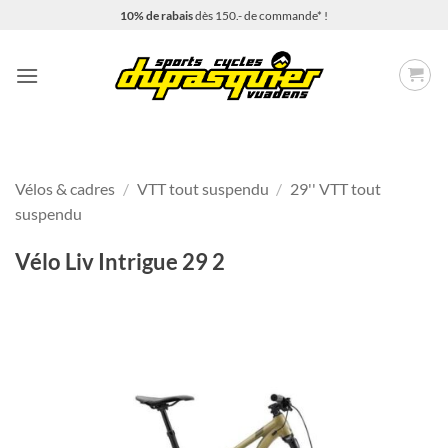
Passer
10% de rabais
dès 150.- de commande* !
au
contenu
Vélos & cadres
/
VTT tout suspendu
/
29'' VTT tout
suspendu
Vélo Liv Intrigue 29 2