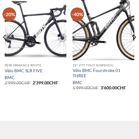
-20%
-40%
PERFORMANCE ROUTE
29'' VTT TOUT SUSPENDU
Vélo BMC Fourstroke 01
Vélo BMC SLR FIVE
THREE
BMC
Le
Le
BMC
2'999.00
CHF
2'399.00
CHF
prix
prix
Le
Le
5'999.00
CHF
3'600.00
CHF
initial
actuel
prix
prix
était :
est :
initial
actuel
2'999.00CHF.
2'399.00CHF.
était :
est :
5'999.00CHF.
3'600.