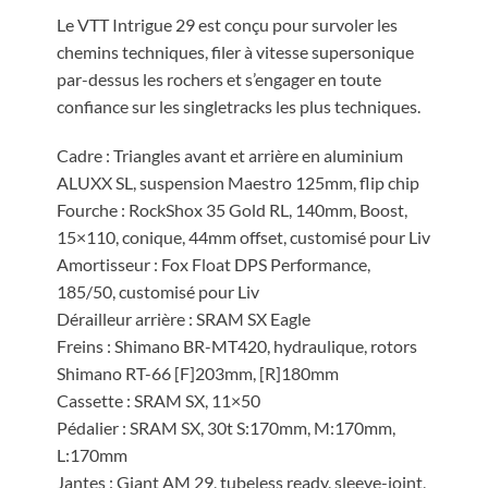
Le VTT Intrigue 29 est conçu pour survoler les
chemins techniques, filer à vitesse supersonique
par-dessus les rochers et s’engager en toute
confiance sur les singletracks les plus techniques.
Cadre : Triangles avant et arrière en aluminium
ALUXX SL, suspension Maestro 125mm, flip chip
Fourche : RockShox 35 Gold RL, 140mm, Boost,
15×110, conique, 44mm offset, customisé pour Liv
Amortisseur : Fox Float DPS Performance,
185/50, customisé pour Liv
Dérailleur arrière : SRAM SX Eagle
Freins : Shimano BR-MT420, hydraulique, rotors
Shimano RT-66 [F]203mm, [R]180mm
Cassette : SRAM SX, 11×50
Pédalier : SRAM SX, 30t S:170mm, M:170mm,
L:170mm
Jantes : Giant AM 29, tubeless ready, sleeve-joint,