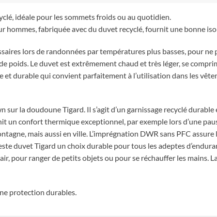
yclé, idéale pour les sommets froids ou au quotidien.
r hommes, fabriquée avec du duvet recyclé, fournit une bonne iso
aires lors de randonnées par températures plus basses, pour ne pa
de poids. Le duvet est extrêmement chaud et très léger, se comprime
et durable qui convient parfaitement à l’utilisation dans les vêteme
r la doudoune Tigard. Il s’agit d’un garnissage recyclé durable et
it un confort thermique exceptionnel, par exemple lors d’une pause
tagne, mais aussi en ville. L’imprégnation DWR sans PFC assure la
 veste duvet Tigard un choix durable pour tous les adeptes d’endu
ir, pour ranger de petits objets ou pour se réchauffer les mains.
ne protection durables.