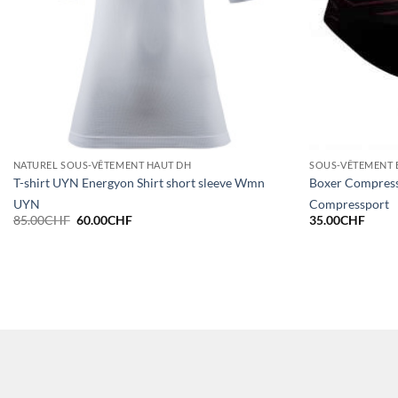
NATUREL SOUS-VÊTEMENT HAUT DH
SOUS-VÊTEMENT 
T-shirt UYN Energyon Shirt short sleeve Wmn
Boxer Compres
UYN
Compressport
Le
Le
85.00
CHF
60.00
CHF
35.00
CHF
prix
prix
initial
actuel
était :
est :
85.00CHF.
60.00CHF.