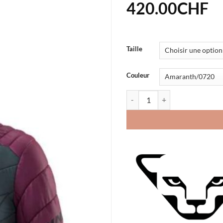
420.00
CHF
Taille
Couleur
quantité de Veste Dynafit 