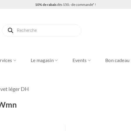
10% de rabais
dès 150.- de commande* !
Recherche
de
produits
rvices
Le magasin
Events
Bon cadeau
vet léger DH
 Wmn