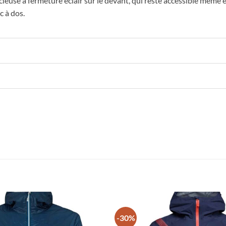
ieuse à fermeture éclair sur le devant, qui reste accessible même 
c à dos.
-30%