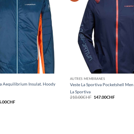
AUTRES MEMBRANES
va Aequilibrium Insulat. Hoody
Veste La Sportiva Pocketshell Men
La Sportiva
Le
Le
210.00
CHF
147.00
CHF
prix
prix
Le
6.00
CHF
initial
actuel
x
prix
était :
est :
ial
actuel
210.00CHF.
147.00CH
t :
est :
0.00CHF.
196.00CHF.