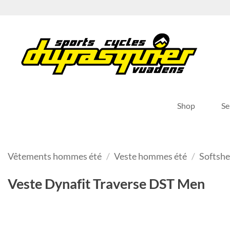
Passer
au
contenu
Shop
Se
Vêtements hommes été
/
Veste hommes été
/
Softshe
Veste Dynafit Traverse DST Men