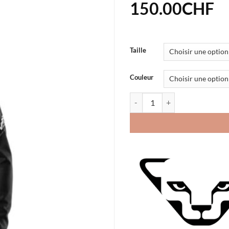
150.00
CHF
Taille
Couleur
quantité de Veste Dynafit Trav