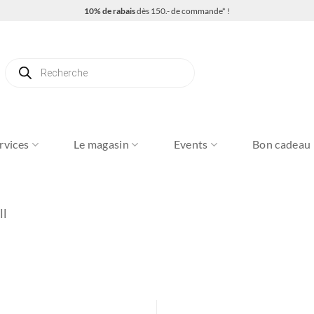
10% de rabais
dès 150.- de commande* !
Recherche
de
produits
rvices
Le magasin
Events
Bon cadeau
ll