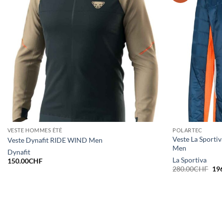
VESTE HOMMES ÉTÉ
POLARTEC
Veste La Sporti
Veste Dynafit RIDE WIND Men
Men
Dynafit
La Sportiva
150.00
CHF
Le
280.00
CHF
19
pri
init
étai
28