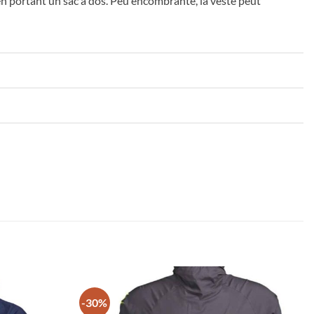
en portant un sac à dos. Peu encombrante, la veste peut
-30%