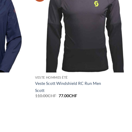
VESTE HOMMES ÉTÉ
Veste Scott Windshield RC Run Men
Scott
Le
Le
110.00
CHF
77.00
CHF
prix
prix
initial
actuel
était :
est :
F.
110.00CHF.
77.00CHF.