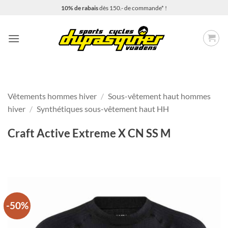
Passer
10% de rabais
dès 150.- de commande* !
au
contenu
Vêtements hommes hiver
/
Sous-vêtement haut hommes
hiver
/
Synthétiques sous-vêtement haut HH
Craft Active Extreme X CN SS M
-50%