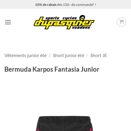
Passer
10% de rabais
dès 150.- de commande* !
au
contenu
Vêtements junior été
/
Short junior été
/
Short JE
Bermuda Karpos Fantasia Junior