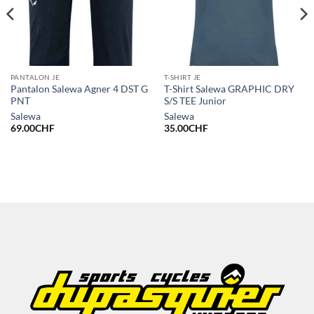
PANTALON JE
T-SHIRT JE
Pantalon Salewa Agner 4 DST G
T-Shirt Salewa GRAPHIC DRY
PNT
S/S TEE Junior
Salewa
Salewa
69.00
CHF
35.00
CHF