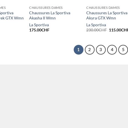
MES
CHAUSSURES DAMES
CHAUSSURES DAMES
Sportiva
Chaussures La Sportiva
Chaussures La Sportiva
Trek GTX Wmn
Akasha II Wmn
Akyra GTX Wmn
La Sportiva
La Sportiva
Le
175.00
CHF
230.00
CHF
115.00
CH
prix
initial
était :
230.00CHF
1
2
3
4
5