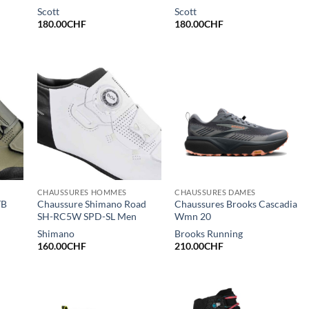
Scott
Scott
180.00
CHF
180.00
CHF
CHAUSSURES HOMMES
CHAUSSURES DAMES
TB
Chaussure Shimano Road
Chaussures Brooks Cascadia
SH-RC5W SPD-SL Men
Wmn 20
Shimano
Brooks Running
160.00
CHF
210.00
CHF