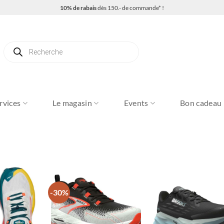
10% de rabais
dès 150.- de commande* !
Recherche
de
produits
rvices
Le magasin
Events
Bon cadeau
-30%