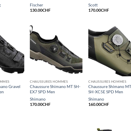
g
Fischer
Scott
130.00
CHF
170.00
CHF
OMMES
CHAUSSURES HOMMES
CHAUSSURES HOMMES
mano Gravel
Chaussure Shimano MT SH-
Chaussure Shimano M
en
EX7 SPD Men
SH-XC5E SPD Men
Shimano
Shimano
170.00
CHF
160.00
CHF