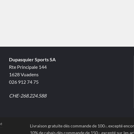
Dupasquier Sports SA
Rte Principale 144
1628 Vuadens
026 912 74 75
CHE-268.224.588
té
Livraison gratuite dès commande de 100.-, excepté enc
10% de rabais dès commande de 150.-, excepté sur les art