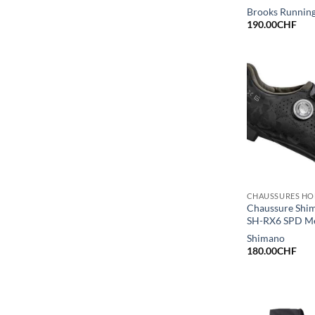
Brooks Runnin
190.00
CHF
CHAUSSURES H
Chaussure Shi
SH-RX6 SPD M
Shimano
180.00
CHF