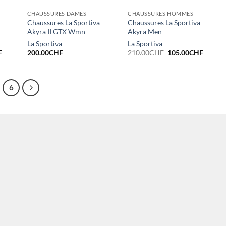
CHAUSSURES DAMES
CHAUSSURES HOMMES
Chaussures La Sportiva
Chaussures La Sportiva
Akyra II GTX Wmn
Akyra Men
La Sportiva
La Sportiva
Le
Le
Le
F
200.00
CHF
210.00
CHF
105.00
CHF
prix
prix
prix
actuel
initial
actuel
est :
était :
est :
.
115.00CHF.
210.00CHF.
105.00
6