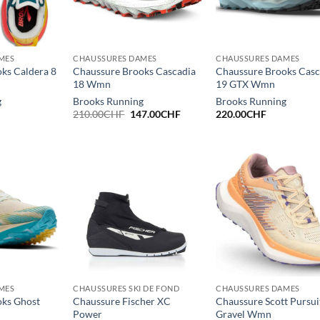
MES
CHAUSSURES DAMES
CHAUSSURES DAMES
ks Caldera 8
Chaussure Brooks Cascadia
Chaussure Brooks Casc
18 Wmn
19 GTX Wmn
g
Brooks Running
Brooks Running
Le
Le
210.00
CHF
147.00
CHF
220.00
CHF
prix
prix
initial
actuel
était :
est :
210.00CHF.
147.00CHF.
MES
CHAUSSURES SKI DE FOND
CHAUSSURES DAMES
oks Ghost
Chaussure Fischer XC
Chaussure Scott Pursui
Power
Gravel Wmn