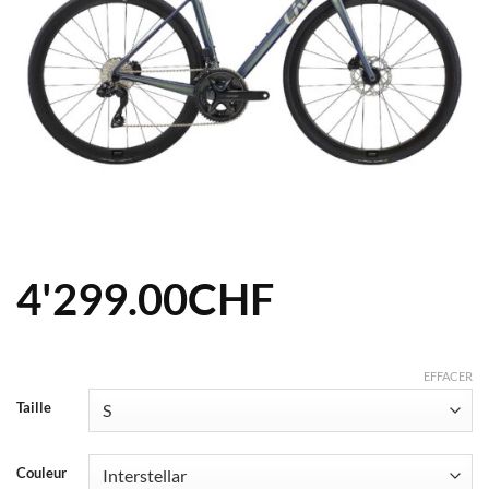
4'299.00
CHF
EFFACER
Taille
Couleur