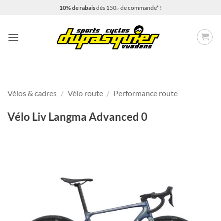
Passer
10% de rabais
dès 150.- de commande* !
au
contenu
Vélos & cadres
/
Vélo route
/
Performance route
Vélo Liv Langma Advanced 0