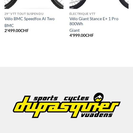
29'' VTT TOUT SUSPENDU
ÉLECTRIQUE VTT
Vélo Giant Stance E+ 1 Pro
Vélo BMC Speedfox Al Two
800Wh
BMC
Giant
2'499.00
CHF
4'999.00
CHF