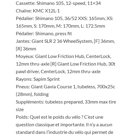
Cassette: Shimano 105, 12-speed, 11×34
Chaîne: KMC X12L-1
Pédalier: Shimano 105, 36/52 XXS: 165mm, XS:
165mm, S: 170mm, M: 170mm, L: 172.5mm
Pédalier: Shimano, press fit
Jantes: Giant SLR 2 36 WheelSystem, [F] 36mm,
[R] 36mm
Moyeux: Giant Low Friction Hub, CenterLock,
12mm thru-axle [R] Giant Low Friction Hub, 30t
pawl driver, CenterLock, 12mm thru-axle
Rayons: Sapim Sprint
Pneus: Giant Gavia Course 1, tubeless, 700x25c
(28mm), folding
Suppléments: tubeless prepared, 33mm max tire
size
Poids: Quel est le poids du vélo ? C’est une
question classique et importante. Il n’y a aucun
standard dans l’industrie du vélo qui permet de