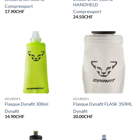
HANDHELD
Compressport
17.90
CHF
Compressport
24.50
CHF
GOURDES
GOURDES
Flasque Dynafit 300ml
Flasque Dynafit FLASK 350ML
Dynafit
Dynafit
14.90
CHF
20.00
CHF