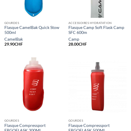
GOURDES
ACCESSOIRES HYDRATATION
Flasque CamelBak Quick Stow
Flasque Camp Soft Flask Camp
500ml
SFC 600m
CamelBak
Camp
29.90
CHF
28.00
CHF
GOURDES
GOURDES
Flasque Compressport
Flasque Compressport
ERGOFLASK 300ML
ERGOFLASK 500ML