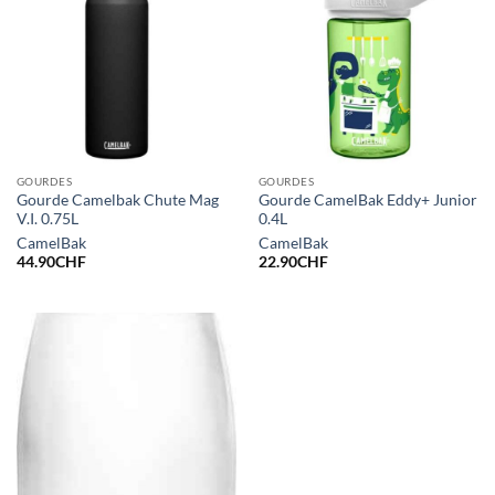
GOURDES
GOURDES
Gourde Camelbak Chute Mag
Gourde CamelBak Eddy+ Junior
V.I. 0.75L
0.4L
CamelBak
CamelBak
44.90
CHF
22.90
CHF