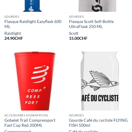
GOURDES
GOURDES
Flasque Raidlight Eazyflask 600
Flasque Scott Soft Bottle
ML
UltraFlask 250 ML
Raidlight
Scott
24.90
CHF
15.00
CHF
ACCESSOIRES HYDRATATION
GOURDES
Gobelet Trail Compressport
Gourde Café du cycliste FLYING
Fast Cup Red 200ML
FISH 500ml
Compressport
Café du cycliste