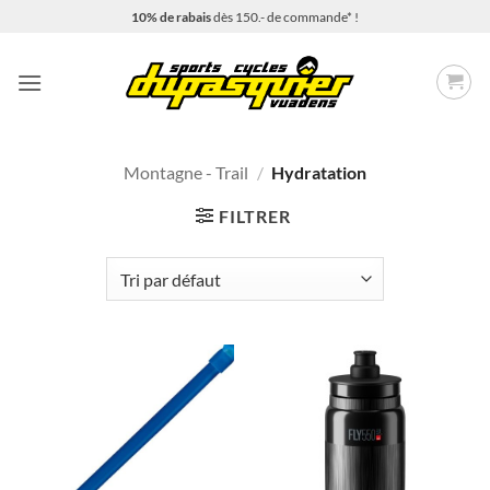
Passer
10% de rabais
dès 150.- de commande* !
au
contenu
Montagne - Trail
/
Hydratation
FILTRER