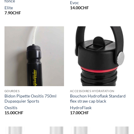
foncé
Evoc
Elite
14.00
CHF
7.90
CHF
GOURDES
ACCESSOIRES HYDRATATION
Bidon Pipette Oxsitis 750ml
Bouchon Hydroflask Standard
Dupasquier Sports
flex straw cap black
Oxsitis
HydroFlask
15.00
CHF
17.00
CHF