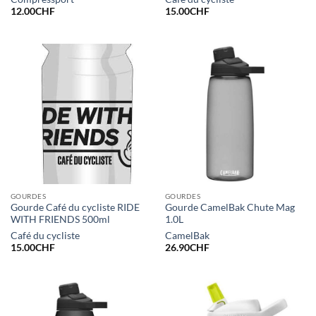
12.00
CHF
15.00
CHF
GOURDES
GOURDES
Gourde Café du cycliste RIDE
Gourde CamelBak Chute Mag
WITH FRIENDS 500ml
1.0L
Café du cycliste
CamelBak
15.00
CHF
26.90
CHF