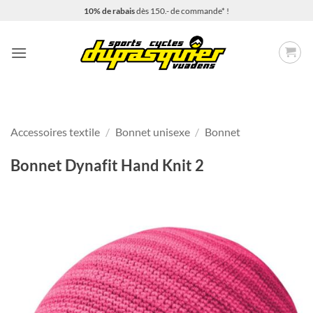
Passer
10% de rabais
dès 150.- de commande* !
au
contenu
Accessoires textile
/
Bonnet unisexe
/
Bonnet
Bonnet Dynafit Hand Knit 2