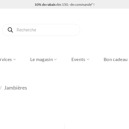
10% de rabais
dès 150.- de commande* !
Recherche
de
produits
rvices
Le magasin
Events
Bon cadeau
/
Jambières