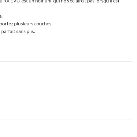
RX EVO est un noir uni, qui ne s’éclaircit pas lorsqu’il est
e.
 portez plusieurs couches.
arfait sans plis.