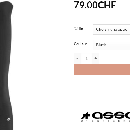
79.00
CHF
Taille
Couleur
quantité de Jambières Assos Spr