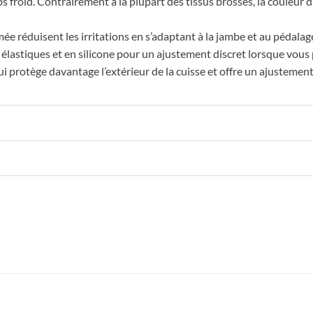
froid. Contrairement à la plupart des tissus brossés, la couleur du 
e réduisent les irritations en s’adaptant à la jambe et au pédalag
 élastiques et en silicone pour un ajustement discret lorsque vous
protège davantage l’extérieur de la cuisse et offre un ajustement p