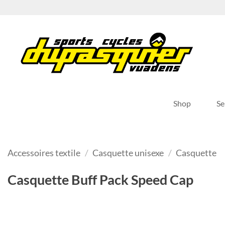
Passer
au
contenu
Shop
Se
Accessoires textile
/
Casquette unisexe
/
Casquette
Casquette Buff Pack Speed Cap