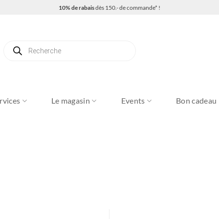
10% de rabais
dès 150.- de commande* !
Recherche
de
produits
rvices
Le magasin
Events
Bon cadeau