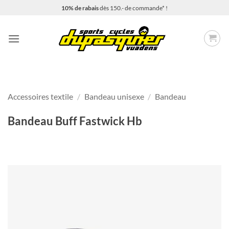
Passer
10% de rabais
dès 150.- de commande* !
au
contenu
Accessoires textile
/
Bandeau unisexe
/
Bandeau
Bandeau Buff Fastwick Hb