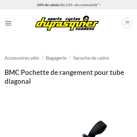
Passer
10% de rabais
dès 150.- de commande* !
au
contenu
Accessoires vélo
/
Bagagerie
/
Sacoche de cadre
BMC Pochette de rangement pour tube
diagonal