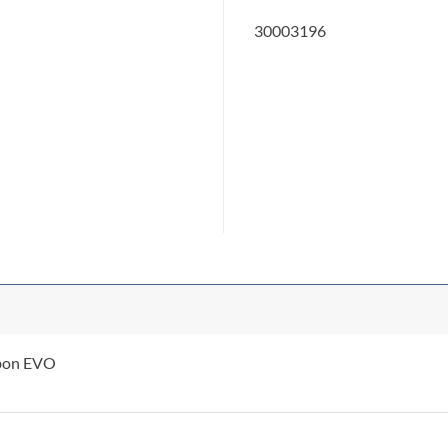
30003196
rbon EVO