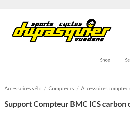
Passer
au
contenu
Shop
Se
Accessoires vélo
/
Compteurs
/
Accessoires compteu
Support Compteur BMC ICS carbon 