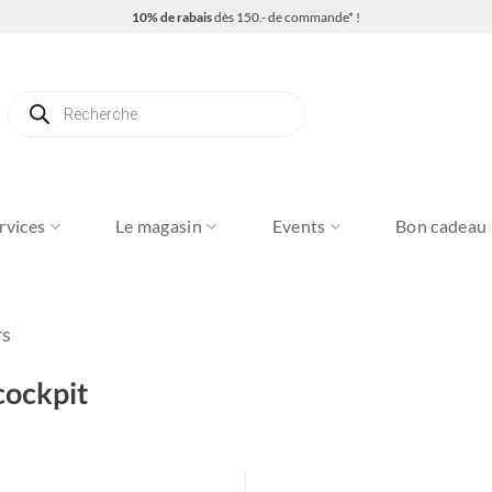
10% de rabais
dès 150.- de commande* !
Recherche
de
produits
rvices
Le magasin
Events
Bon cadeau
rs
cockpit