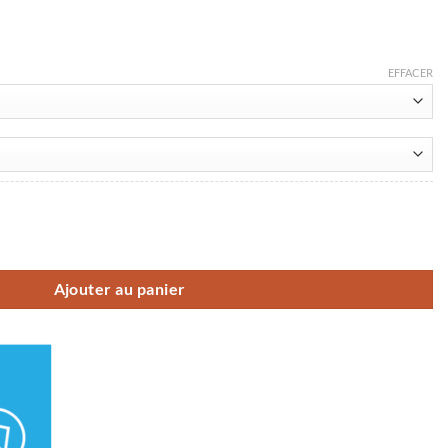
EFFACER
n Trail Grip noir
Ajouter au panier