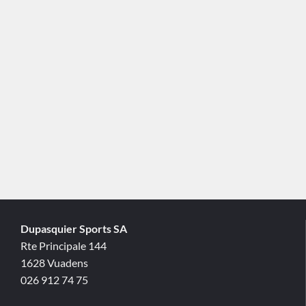
Dupasquier Sports SA
Rte Principale 144
1628 Vuadens
026 912 74 75