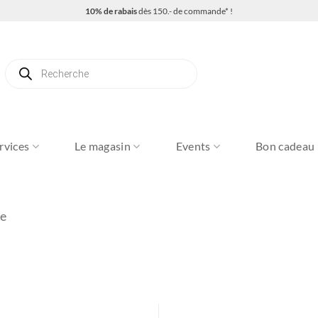
10% de rabais
dès 150.- de commande* !
Recherche
de
produits
rvices
Le magasin
Events
Bon cadeau
ée