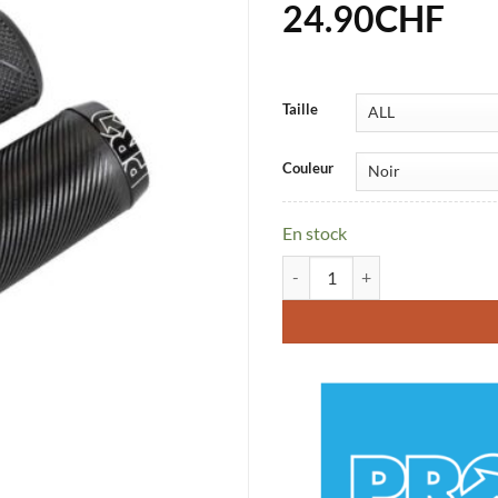
24.90
CHF
Taille
Couleur
En stock
quantité de Poignées Pro Lock O