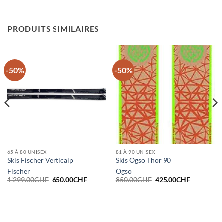
PRODUITS SIMILAIRES
-50%
-50%
65 À 80 UNISEX
81 À 90 UNISEX
Skis Fischer Verticalp
Skis Ogso Thor 90
Fischer
Ogso
Le
Le
Le
Le
1'299.00
CHF
650.00
CHF
850.00
CHF
425.00
CHF
prix
prix
prix
prix
initial
actuel
initial
actuel
était :
est :
était :
est :
HF.
1'299.00CHF.
650.00CHF.
850.00CHF.
425.00CH