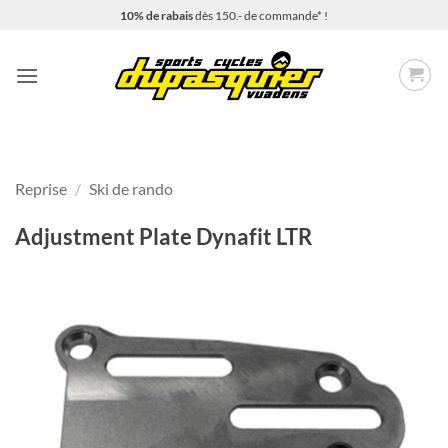
Passer
10% de rabais
dès 150.- de commande* !
au
contenu
Reprise
/
Ski de rando
Adjustment Plate Dynafit LTR