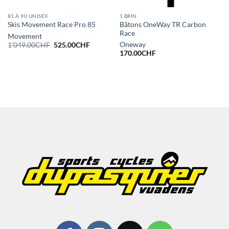
81 À 90 UNISEX
1 BRIN
Bâtons OneWay TR Carbon
Skis Movement Race Pro 85
Race
Movement
Le
Le
Oneway
1'049.00
CHF
525.00
CHF
prix
prix
170.00
CHF
initial
actuel
était :
est :
1'049.00CHF.
525.00CHF.