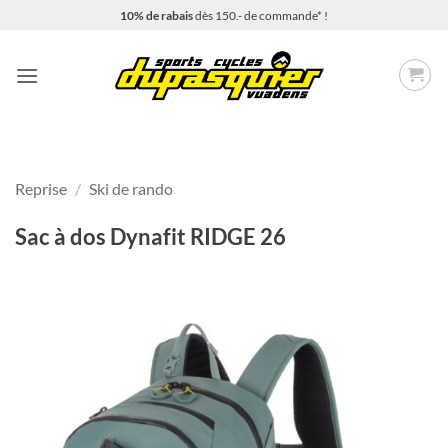
Passer
10% de rabais
dès 150.- de commande* !
au
contenu
Reprise
/
Ski de rando
Sac à dos Dynafit RIDGE 26