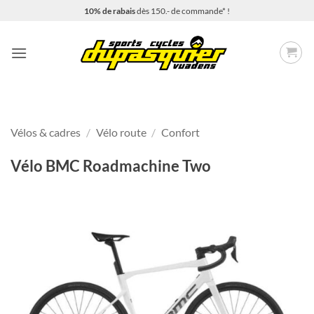
Passer
10% de rabais
dès 150.- de commande* !
au
contenu
Vélos & cadres
/
Vélo route
/
Confort
Vélo BMC Roadmachine Two