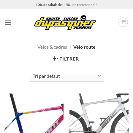
Passer
10% de rabais
dès 150.- de commande* !
au
contenu
Vélos & cadres
/
Vélo route
FILTRER