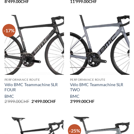
8'499.00
CHF
11'999.00
CHF
-17%
PERFORMANCE ROUTE
PERFORMANCE ROUTE
Vélo BMC Teammachine SLR
Vélo BMC Teammachine SLR
FOUR
TWO
BMC
BMC
Le
Le
2'999.00
CHF
2'499.00
CHF
3'999.00
CHF
prix
prix
initial
actuel
était :
est :
2'999.00CHF.
2'499.00CHF.
-25%