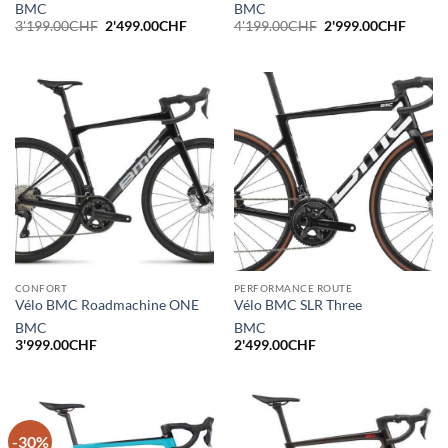
BMC
BMC
Le
Le
Le
Le
3'199.00
CHF
2'499.00
CHF
4'199.00
CHF
2'999.00
CHF
prix
prix
prix
prix
initial
actuel
initial
actuel
était :
est :
était :
est :
3'199.00CHF.
2'499.00CHF.
4'199.00CHF.
2'999.
CONFORT
PERFORMANCE ROUTE
Vélo BMC Roadmachine ONE
Vélo BMC SLR Three
BMC
BMC
3'999.00
CHF
2'499.00
CHF
-30%