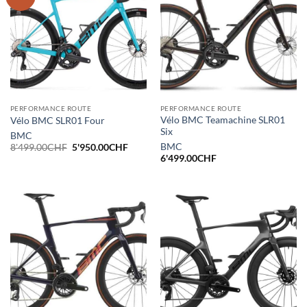
PERFORMANCE ROUTE
PERFORMANCE ROUTE
Vélo BMC Teamachine SLR01
Vélo BMC SLR01 Four
Six
BMC
Le
Le
BMC
8'499.00
CHF
5'950.00
CHF
prix
prix
6'499.00
CHF
initial
actuel
était :
est :
8'499.00CHF.
5'950.00CHF.