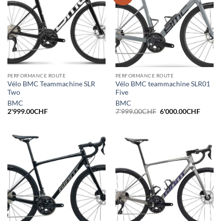
PERFORMANCE ROUTE
PERFORMANCE ROUTE
Vélo BMC Teammachine SLR
Vélo BMC teammachine SLR01
Two
Five
BMC
BMC
Le
Le
2'999.00
CHF
7'999.00
CHF
6'000.00
CHF
prix
prix
initial
actuel
était :
est :
7'999.00CHF.
6'000.